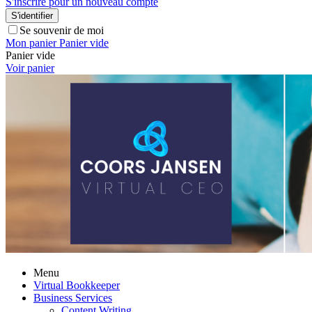
S'inscrire pour un nouveau compte
S'identifier
Se souvenir de moi
Mon panier
Panier vide
Panier vide
Voir panier
Menu
Virtual Bookkeeper
Business Services
Content Writing