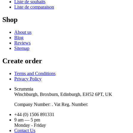
Liste de souhaits
Liste de comparaison
Shop
About us
Blog
Reviews
Sitemap
Create order
Terms and Conditions
Privacy Policy
Scrummia
Winchburgh, Broxburn, Edinburgh, EH52 6PT, UK
Company Number: . Vat Reg. Number:
+44 (0) 1506 891331
9 am — 5 pm
Monday - Friday
Contact Us