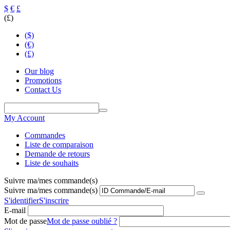
$
€
£
(£)
($)
(€)
(£)
Our blog
Promotions
Contact Us
My Account
Commandes
Liste de comparaison
Demande de retours
Liste de souhaits
Suivre ma/mes commande(s)
Suivre ma/mes commande(s)
S'identifier
S'inscrire
E-mail
Mot de passe
Mot de passe oublié ?